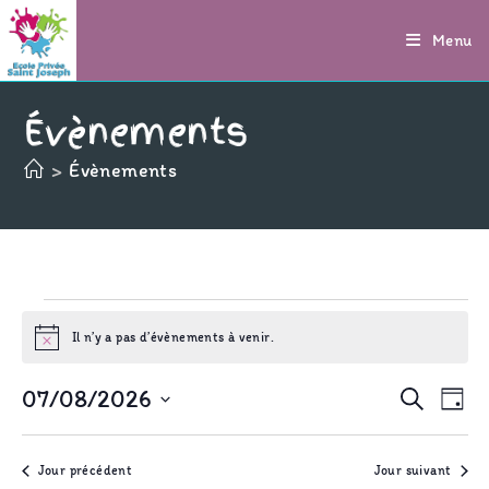
Skip
Menu
to
content
Évènements
>
Évènements
Évènements
for
Il n’y a pas d’évènements à venir.
N
7
o
août
t
2026
R
N
07/08/2026
R
i
J
c
e
a
e
o
e
S
c
v
u
c
h
r
Jour précédent
Jour suivant
i
e