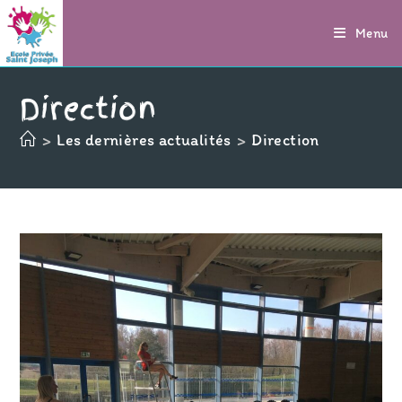
Skip
Menu
to
content
Direction
>
Les dernières actualités
>
Direction