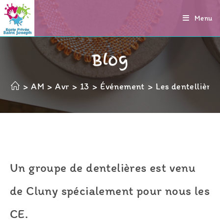
Skip
Menu
to
content
Blog
>
AM
>
Avr
>
13
>
Événement
>
Les dentellière
Un groupe de dentelières est venu
de Cluny spécialement pour nous les
CE.